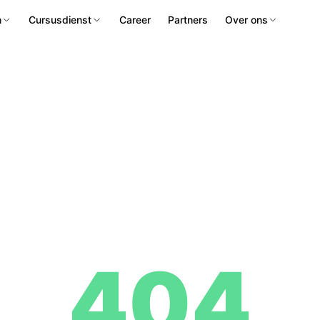
n
Cursusdienst
Career
Partners
Over ons
404